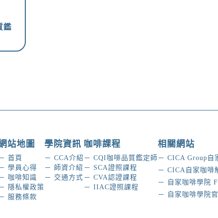
品質鑑
網站地圖
學院資訊
咖啡課程
相關網站
－ 首頁
－ CCA介紹
－ CQI咖啡品質鑑定師
－ CICA Gro
－ 學員心得
－ 師資介紹
－ SCA證照課程
－ CICA自家咖
－ 咖啡知識
－ 交通方式
－ CVA認證課程
－ 自家咖啡學院 
－ 隱私權政策
－ IIAC證照課程
－ 自家咖啡學院官方
－ 服務條款