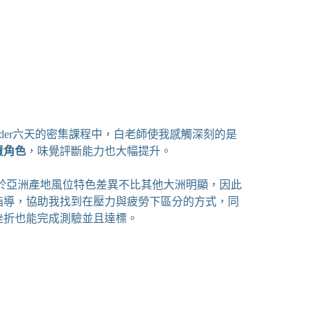
，Q Grader六天的密集課程中，白老師使我感觸深刻的是
責角色
，味覺評斷能力也大幅提升。
於亞洲產地風位特色差異不比其他大洲明顯，因此
指導，協助我找到在壓力與疲勞下區分的方式，同
挫折也能完成測驗並且達標。