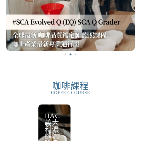
咖啡課程
COFFEE COURSE
SCA
IIAC
SCA
愛好
Evolv
義大
證照
者課
ed Q
利濃
課程
程
(EQ)
縮咖